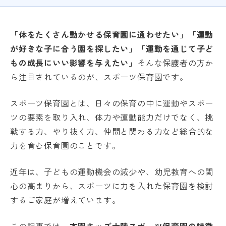
キッズ大陸一覧
お知らせ
「体をたくさん動かせる保育園に通わせたい」「運動
が好きな子に合う園を探したい」「運動を通じて子ど
カスタマーハラスメントへの対応に関する方
もの成長にいい影響を与えたい」
そんな保護者の方か
針について
ら注目されているのが、スポーツ保育園です。
スポーツ保育園とは、日々の保育の中に運動やスポー
ツの要素を取り入れ、体力や運動能力だけでなく、挑
お問い合わせ
採用情報
戦する力、やり抜く力、仲間と関わる力など総合的な
運営法人
個人情報保護方針
力を育む保育園のことです。
近年は、子どもの運動機会の減少や、幼児教育への関
心の高まりから、スポーツに力を入れた保育園を検討
するご家庭が増えています。