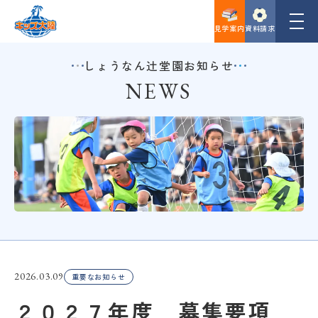
見学案内
資料請求
しょうなん辻堂園お知らせ
施設見学
NEWS
説明会を予約する
お問い合わせ
資料請求
スポーツ保育園
学童クラブ
2026.03.09
重要なお知らせ
クラブ・習い事
２０２７年度 募集要項