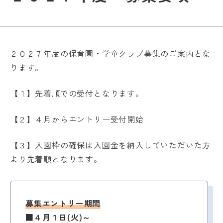
ご入園希望の方へ
施設案内・アクセス
２０２７年度の保育園・学童クラブ募集のご案内とな
ご挨拶
ります。
お知らせ
【１】先着順での受付となります。
よくあるご質問
【２】４月からエントリー受付開始
【３】入園枠の確保は入園金を納入していただいた方
より先着順となります。
キッズ大陸トップ
キッズ大陸の想い
教育方針
募集エントリー期間
■４月１日(火)～